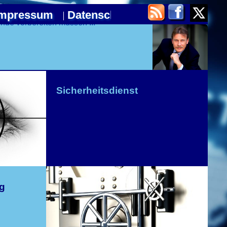
Impressum
Datenschutz
unde vorbereiten müssen ...
Sicherheitsdienst
ng beginnt am ...
nangebote von Sec Concept
ne!
g
heit