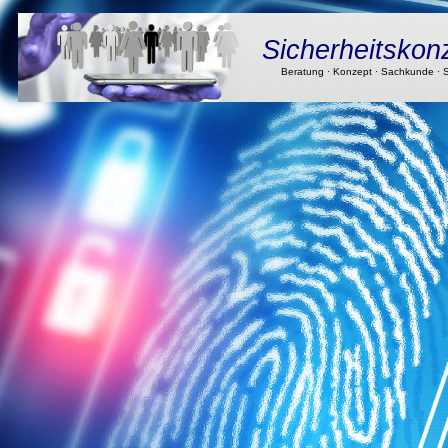
Sicherheitskon
Beratung · Konzept · Sachkunde · S