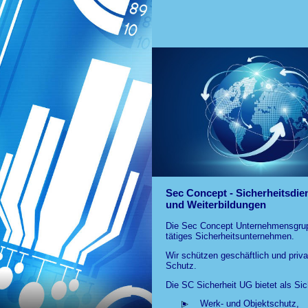
Kombilehrgang Sachkunde / W
Sec Concept ist ein eingetra
Threema: Der sichere Messeng
Sec Concept auch wieder in der
Sec Concept - Sicherheitsdien
und Weiterbildungen
Die Sec Concept Unternehmensgruppe
tätiges Sicherheitsunternehmen.
Wir schützen geschäftlich und priva
Schutz.
Die SC Sicherheit UG bietet als Sic
Werk- und Objektschutz,