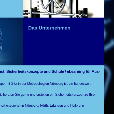
affensachkunde
Das Unternehmen
gener Markenname
er
 Metropolregion Nürnberg / Fürth präsent
st, Sicherheitskonzepte und Schule / eLearning für Aus-
 mit Sitz in der Metropolregion Nürnberg ist ein bundesweit
t, beraten Sie gerne und erstellen ein Sicherheitskonzept zu Ihrem
herheitsdienst in Nürnberg, Fürth, Erlangen und Heilbronn