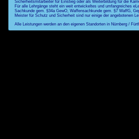
Sicherheitsmitarbeiter für Einstieg oder als Weiterbildung für die Karri
Für alle Lehrgänge steht ein weit entwickeltes und umfangreiches eLe
Sachkunde gem. §34a GewO, Waffensachkunde gem. §7 WaffG, Geprü
Meister für Schutz und Sicherheit sind nur einige der angebotenen L
Alle Leistungen werden an den eigenen Standorten in Nürnberg / Fürt